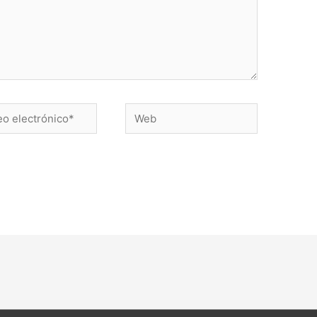
Web
ónico*