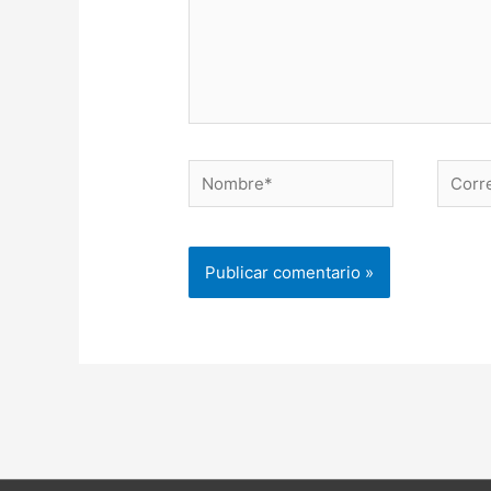
Nombre*
Correo
electr