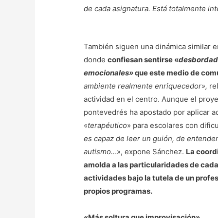
de cada asignatura. Está totalmente in
También siguen una dinámica similar e
donde
confiesan sentirse «
desbordad
emocionales»
que este medio de com
ambiente realmente enriquecedor»,
re
actividad en el centro. Aunque el proye
pontevedrés ha apostado por aplicar a
«
terapéutico
» para escolares con dificu
es capaz de leer un guión, de entende
autismo..
.», expone Sánchez.
La coordi
amolda a las particularidades de cad
actividades bajo la tutela de un profe
propios programas.
«Más soltura que improvisación»